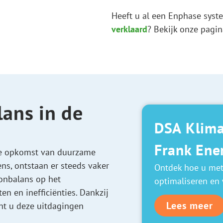
Heeft u al een Enphase syst
verklaard
? Bekijk onze pagi
lans in de
DSA Klima
Frank Ener
de opkomst van duurzame
s, ontstaan er steeds vaker
Ontdek hoe u met 
 onbalans op het
optimaliseren en 
ten en inefficiënties. Dankzij
Lees meer
unt u deze uitdagingen