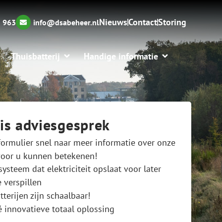
Nieuws
Contact
Storing
 963
info@dsabeheer.nl
Thuisbatterij
Handige informatie
is adviesgesprek
formulier snel naar meer informatie over onze
voor u kunnen betekenen!
steem dat elektriciteit opslaat voor later
 verspillen
terijen zijn schaalbaar!
é innovatieve totaal oplossing