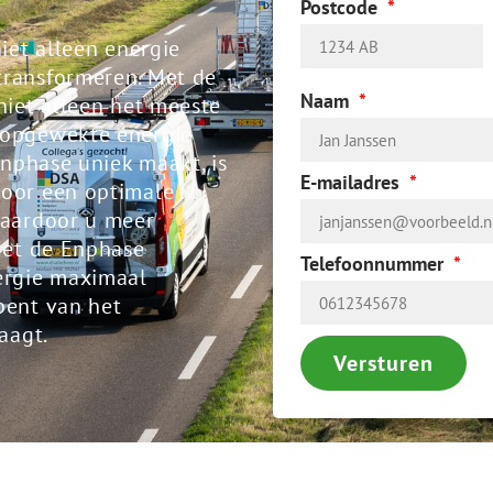
Postcode
iet alleen energie
transformeren. Met de
Naam
niet alleen het meeste
 opgewekte energie
Enphase uniek maakt, is
E-mailadres
voor een optimale
waardoor u meer
Met de Enphase
Telefoonnummer
ergie maximaal
bent van het
aagt.
Versturen