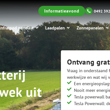
Informatieavond
0492 392
Infrarood panelen
Laadpalen
Zonnepanelen
Ontvang grat
terij
Vraag in onderstaand 
werkwijze en wat wij 
Een energieopslagsy
wek uit
Nooit meer energie
Tesla powerwall bat
Tesla Powerwall: d