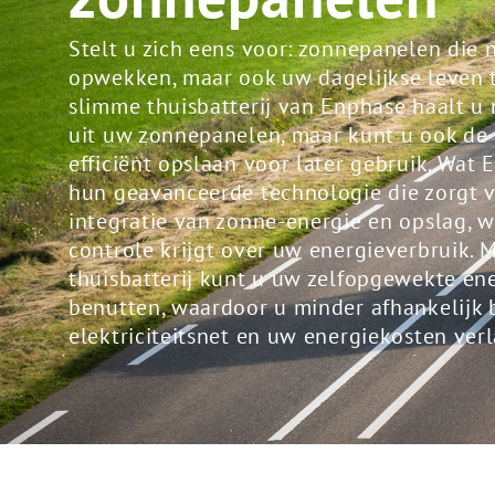
Stelt u zich eens voor: zonnepanelen die n
opwekken, maar ook uw dagelijkse leven 
slimme thuisbatterij van Enphase haalt u 
uit uw zonnepanelen, maar kunt u ook de
efficiënt opslaan voor later gebruik. Wat 
hun geavanceerde technologie die zorgt 
integratie van zonne-energie en opslag, 
controle krijgt over uw energieverbruik. 
thuisbatterij kunt u uw zelfopgewekte en
benutten, waardoor u minder afhankelijk 
elektriciteitsnet en uw energiekosten verl