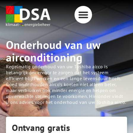
Onderhoud van uw
airconditioning
Regelmatig onderhoud van uw Toshiba airco is
belangrijk om ervoor te zorgen dat het systeem
efficiënt blijft werken en een lange levensduur heeft.
Goed onderhouden airco’s koelen niet alleen beter,
maar verbruiken ook minder energie en helpen om
onverwachte storingen te voorkomen. Hieronder vindt
u ons advies voor het onderhoud van uw Toshiba airco.
Ontvang gratis