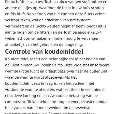
De luchtfilters van uw Toshiba airco vangen stof, pollen en
andere deeltjes op, waardoor de lucht in uw huis schoon
en fris blijft. Na verloop van tijd kunnen deze filters echter
verstopt raken, wat de efficiëntie van het systeem
vermindert en de luchtkwaliteit negatief beïnvloedt. Het is
aan te raden om de filters van de Toshiba airco elke 2-4
weken schoon te maken en indien nodig te vervangen,
afhankelijk van het gebruik en de omgeving.
Controle van koudemiddel
Koudemiddel speelt een belangrijke rol in het koelen van
de lucht binnen uw Toshiba airco. Deze vloeistof absorbeert
warmte uit de lucht en draagt deze over naar de buitenunit,
waar de warmte wordt afgegeven. Als het
koudemiddelniveau te laag is, kan het systeem niet
voldoende warmte afvoeren, wat resulteert in een minder
effectieve koeling en een zwaardere belasting van de
compressor. Dit kan leiden tot hogere energiekosten omdat
het systeem harder moet werken om de gewenste
temperatuur te bereiken. Bovendien kan een te laag